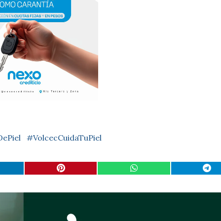
ePiel
#VolcecCuidaTuPiel