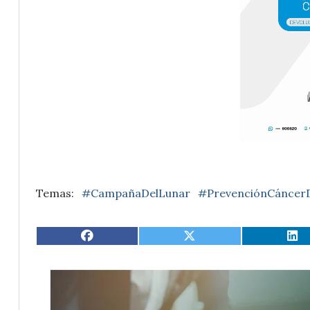
#CampañaDelLunar
#PrevenciónCáncerD