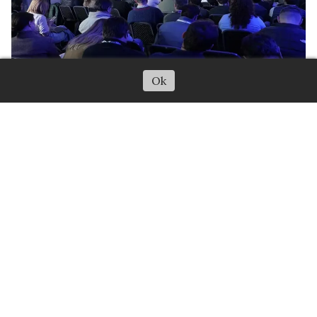
Ok
Revolución diminuta en el aire:
cómo la nanotecnología y los
drones transforman el campo
argentino
Actualidad
06 de agosto de 2026
Adriana Carballo
En el
34º Congreso de Aapresid
, especialistas
postularon la convergencia entre
nutrición
microscópica y pulverización autónoma
como la
punta de lanza de la próxima
revolución
agropecuaria.