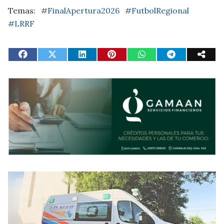
#FinalApertura2026
#FutbolRegional
#LRRF