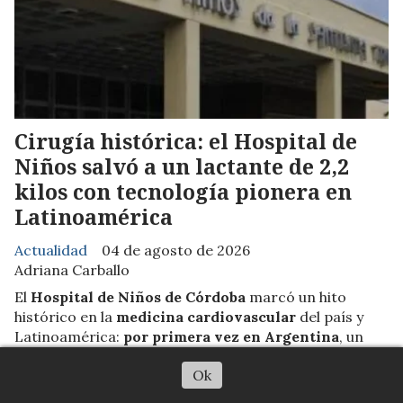
Cirugía histórica: el Hospital de
Niños salvó a un lactante de 2,2
kilos con tecnología pionera en
Latinoamérica
Actualidad
04 de agosto de 2026
Adriana Carballo
El
Hospital de Niños de Córdoba
marcó un hito
histórico en la
medicina cardiovascular
del país y
Latinoamérica:
por primera vez en Argentina
, un
equipo multidisciplinario
implantó un stent
Ok
completamente bioabsorbible para corregir una
coartación de aorta en
un bebé prematuro de 49