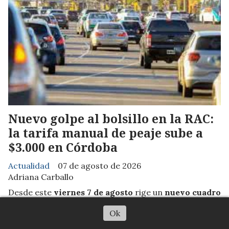
Nuevo golpe al bolsillo en la RAC:
la tarifa manual de peaje sube a
$3.000 en Córdoba
Actualidad
07 de agosto de 2026
Adriana Carballo
Desde este
viernes 7 de agosto
rige un
nuevo cuadro
tarifario en los peajes de la Red de Accesos a
Ok
Córdoba
(RAC), administrados por
Caminos de las
Sierras.
El incremento, autorizado por el Ente