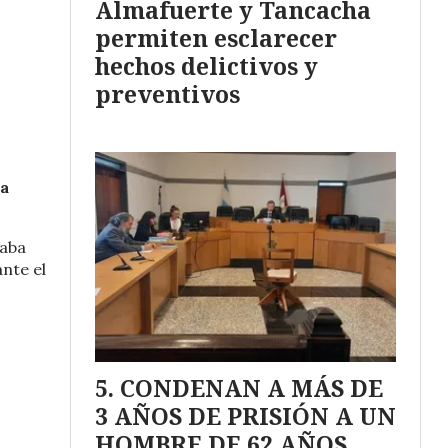
Almafuerte y Tancacha
permiten esclarecer
hechos delictivos y
preventivos
ra
caba
nte el
CONDENAN A MÁS DE
3 AÑOS DE PRISIÓN A UN
HOMBRE DE 62 AÑOS