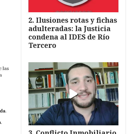
Ilusiones rotas y fichas
adulteradas: la Justicia
condena al IDES de Río
Tercero
 las
a
da
.
a
.
Conflicto Inmobiliario