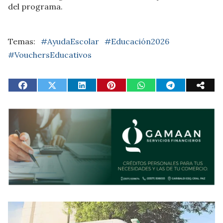
del programa.
#AyudaEscolar
#Educación2026
#VouchersEducativos